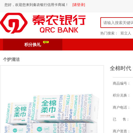
您好，欢迎您来到秦农银行信用卡商城！
[请登录]
热门搜索：
双立人
积分换礼
个护清洁
全棉时代 
商品编号：
积分兑换：
商户电话：
已 售：
商户资质：