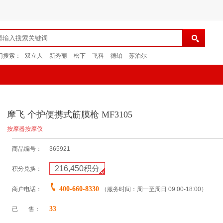
门搜索：
双立人
新秀丽
松下
飞科
德铂
苏泊尔
摩飞 个护便携式筋膜枪 MF3105
按摩器按摩仪
商品编号：
365921
216,450
积分
积分兑换：
400-660-8330
商户电话：
（服务时间：周一至周日 09:00-18:00）
33
已 售：