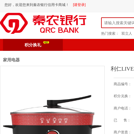
您好，欢迎您来到秦农银行信用卡商城！
[请登录]
热门搜索：
双立人
积分换礼
家用电器
利仁LIVE
商品编号：
积分兑换：
商户电话：
已 售：
商户资质：