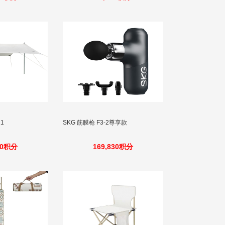
练耐打羽毛球3个装
21
SKG 筋膜枪 F3-2尊享款
20积分
169,830积分