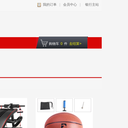
我的订单
|
会员中心
|
银行主站
购物车
0
件
去结算>