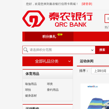
您好，欢迎您来到秦农银行信用卡商城！
[请登录]
热
积分换礼
搜索
运动休闲
排序：
体育用品
瑜伽用品
球类
球拍
垂钓用品
健身器材
运动鞋包