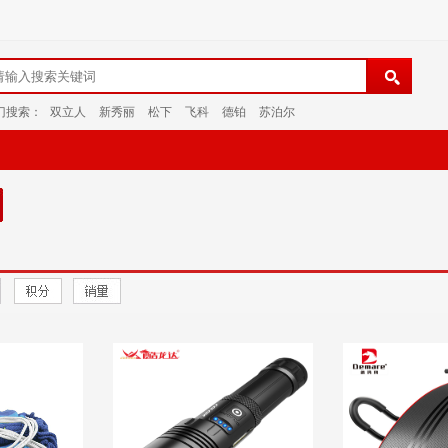
门搜索：
双立人
新秀丽
松下
飞科
德铂
苏泊尔