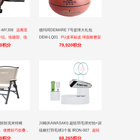
-MYJ08
远离亚
德玛珥DEMARE 7号篮球大礼包
伴侣。练腹部、练
DEM-LQ01
PU皮革贴皮 球面耐磨室
功能更好用！
内外通用 全颗粒表层操控更出色
80积分
79,920积分
 可拆卸克米特椅
川崎(KAWASAKI) 超轻羽毛球对拍+训
色
便携轻巧折叠，
练耐打羽毛球3个装 IRON-007
超轻
露营
羽毛球对拍IRON-007+羽毛球比赛训
10积分
68,265积分