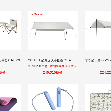
套 GJ-2003
COLODA/酷龙达 天幕帐篷 CLD-
车管家 天幕 GJ-22
NTM02 米白色
遮阳挡雨经典屋檐天
幕
0积分
240,315积分
224,2