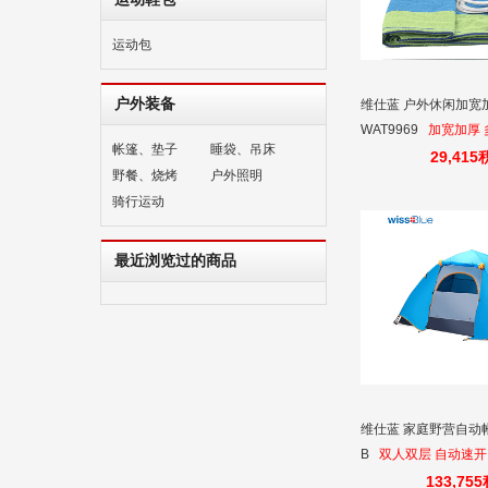
运动包
户外装备
维仕蓝 户外休闲加宽
WAT9969
加宽加厚 
帐篷、垫子
睡袋、吊床
29,41
野餐、烧烤
户外照明
骑行运动
最近浏览过的商品
维仕蓝 家庭野营自动帐篷
B
双人双层 自动速开
133,75