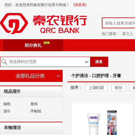
您好，欢迎您来到秦农银行信用卡商城！
[请登录]
热门搜索：
双立人
积分换礼
搜索
个护清洁 - 口腔护理 - 牙膏
排序：
纸品湿巾
抽纸
卷纸
湿巾
手帕纸
衣物清洁