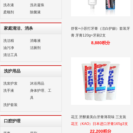
洗衣液
洗衣凝珠
柔顺剂
除菌液
家庭清洁、消杀
舒客+小苏打牙膏（洁白护龈）套装牙
膏 牙膏120g+牙刷2支
洗洁精
消毒液
8,880积分
油污净
洁厕剂
清洁工具
洗护用品
洗发护发
沐浴用品
洗手液
身体护理、工
具
洗护套装
花王 牙酵素美白牙膏薄荷味 三支装
口腔护理
花王（KAO）日本进口牙膏165g3支
装 除口腔异味护牙龈清洁牙齿薄荷牙
22,200积分