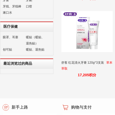
牙膏
牙刷
膏清新口气牙膏成人 薄荷味
牙线、牙线棒
口喷
漱口水
医疗保健
眼罩、耳塞
暖贴（暖贴、
退热贴）
创可贴
暖贴、退热贴
舒客 红花清火牙膏 120g*3支装
草本
最近浏览过的商品
萃取
17,205积分
新手上路
购物与支付