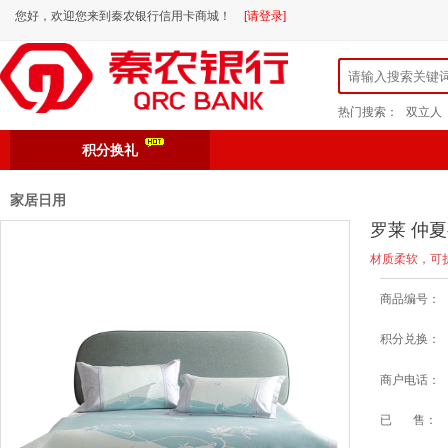
您好，欢迎您来到秦农银行信用卡商城！
[请登录]
热门搜索：
双立人
积分换礼
家居日用
罗莱 仲夏
材质柔软，可
商品编号：
积分兑换：
商户电话：
已 售：