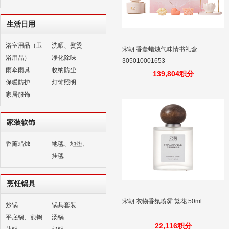
生活日用
浴室用品（卫
洗晒、熨烫
宋朝 香薰蜡烛气味情书礼盒
浴用品）
净化除味
305010001653
雨伞雨具
收纳防尘
139,804积分
保暖防护
灯饰照明
家居服饰
家装软饰
香薰蜡烛
地毯、地垫、
挂毯
烹饪锅具
宋朝 衣物香氛喷雾 繁花 50ml
炒锅
锅具套装
平底锅、煎锅
汤锅
22,116积分