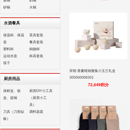
蒸锅
奶锅
砂锅
火锅
水酒餐具
保温杯、保温
茶具套装
壶
餐具套装
塑料杯
焖烧杯
运动水壶
杯具套装
筷子
宋朝 香薰蜡烛雅集小玉兰礼盒
305000008301
厨房用品
72,649积分
保鲜盒、饭
厨房DIY小工具
盒、提锅
（厨房小工
具）
刀具（刀剪砧
调料器皿
板）