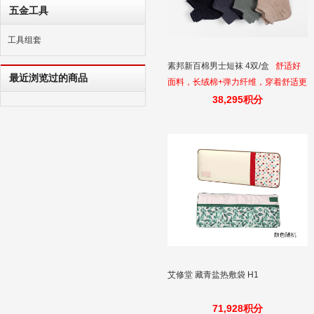
五金工具
工具组套
素邦新百棉男士短袜 4双/盒
舒适好
最近浏览过的商品
面料，长绒棉+弹力纤维，穿着舒适更
光滑 ，弹力极佳，轻柔回弹穿着亲肤
38,295积分
不紧绷，吸汗防臭，圆形透气网眼吸
收并蒸发大量脚汗
艾修堂 藏青盐热敷袋 H1
71,928积分