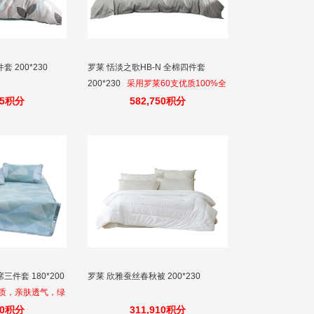
 200*230
罗莱 恬淡之歌HB-N 全棉四件套
200*230
采用罗莱60支优质100%全
棉面料，成布具有丝般光泽，触感细
75积分
582,750积分
腻。
件套 180*200
罗莱 欣雅蚕丝春秋被 200*230
质，亲肤透气，绿
。
50积分
311,910积分