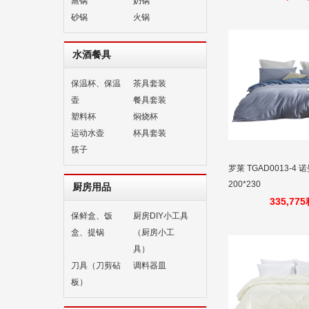
蒸锅
奶锅
砂锅
火锅
水酒餐具
保温杯、保温
茶具套装
壶
餐具套装
塑料杯
焖烧杯
运动水壶
杯具套装
筷子
罗莱 TGAD0013-4 
200*230
厨房用品
335,77
保鲜盒、饭
厨房DIY小工具
盒、提锅
（厨房小工
具）
刀具（刀剪砧
调料器皿
板）