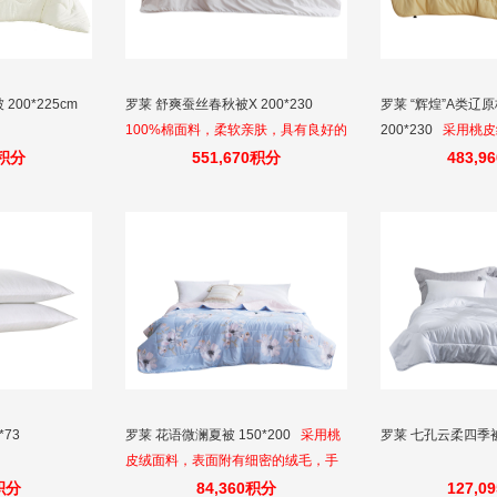
200*225cm
罗莱 舒爽蚕丝春秋被X 200*230
罗莱 “辉煌”A类辽
100%棉面料，柔软亲肤，具有良好的
200*230
采用桃皮
吸湿透气性，体感舒适。
附有细密的绒毛，
5积分
551,670积分
483,9
适。
*73
罗莱 花语微澜夏被 150*200
采用桃
罗莱 七孔云柔四季被 
皮绒面料，表面附有细密的绒毛，手
感绵密，亲肤舒适。
0积分
84,360积分
127,0