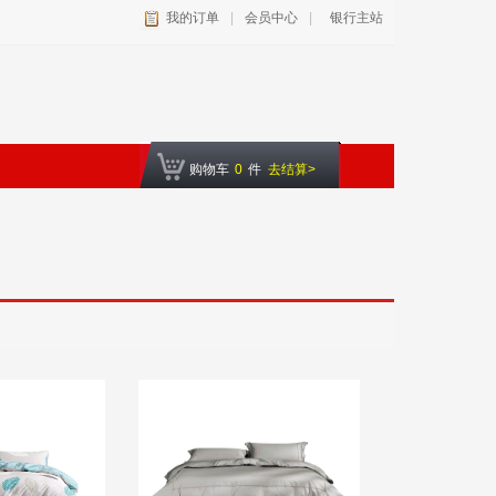
我的订单
|
会员中心
|
银行主站
购物车
0
件
去结算>