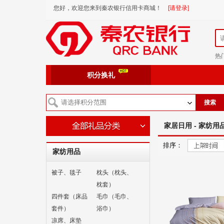
您好，欢迎您来到秦农银行信用卡商城！
[请登录]
热
积分换礼
搜索
家居日用 - 家纺用
排序：
家纺用品
被子、毯子
枕头（枕头、
枕套）
四件套（床品
毛巾（毛巾、
套件）
浴巾）
凉席、床垫