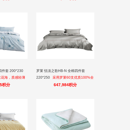
套 200*230
罗莱 恬淡之歌HB-N 全棉四件套
棠花海，质感轻薄
220*250
采用罗莱60支优质100%全
棉面料，成布具有丝般光泽，触感细
75积分
647,984积分
腻。