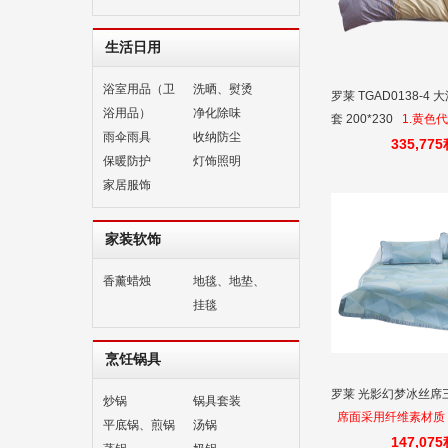
生活日用
浴室用品（卫
洗晒、熨烫
罗莱 TGAD0138-4
浴用品）
净化除味
套 200*230
1.黄色
雨伞雨具
收纳防尘
色代表着沉稳，沉着
335,77
保暖防护
灯饰照明
细腻的条纹，点点等
家居服饰
单，代表着轻松，精
着生活态度。
家装软饰
香薰蜡烛
地毯、地垫、
挂毯
烹饪锅具
罗莱 光影幻梦冰丝席三件
炒锅
锅具套装
席面采用纤维素材质
平底锅、煎锅
汤锅
色环保，贴身舒适。
147,07