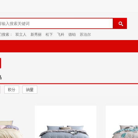
门搜索：
双立人
新秀丽
松下
飞科
德铂
苏泊尔
品