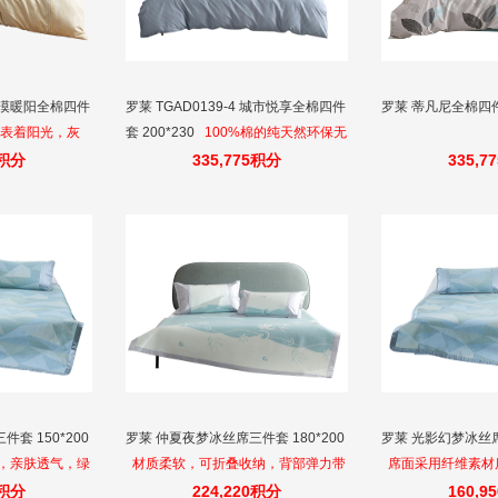
 大漠暖阳全棉四件
罗莱 TGAD0139-4 城市悦享全棉四件
罗莱 蒂凡尼全棉四件套
代表着阳光，灰
套 200*230
100%棉的纯天然环保无
；2，采用了比较
污染材料。A版采用了环保印染工艺，
5积分
335,775积分
335,7
简单的元素，简
在设计师严苛的色彩管控要求下，反
致的细节，代表
复试样终于打磨出了设计师眼中想要
的高级灰与千鸟格的完美结合，B版那
抹静谧灰，给我们带来了无尽的绵延
诗意与遐想
套 150*200
罗莱 仲夏夜梦冰丝席三件套 180*200
罗莱 光影幻梦冰丝席三
，亲肤透气，绿
材质柔软，可折叠收纳，背部弹力带
席面采用纤维素材
设计，防止睡眠时席面发生位移；枕
色环保，贴身舒适
5积分
224,220积分
160,9