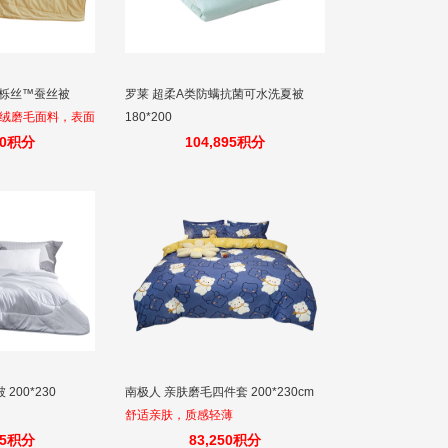
原栎丝™蚕丝被
罗莱 超柔A类防螨抗菌可水洗夏被
绒磨毛面料，表面
180*200
手感绵密，亲肤舒
60积分
104,895积分
200*230
南极人 亲肤磨毛四件套 200*230cm
舒适亲肤，质感轻薄
95积分
83,250积分