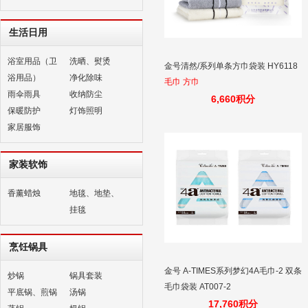
生活日用
浴室用品（卫
洗晒、熨烫
金号清然/系列单条方巾袋装 HY6118
浴用品）
净化除味
毛巾 方巾
雨伞雨具
收纳防尘
6,660积分
保暖防护
灯饰照明
家居服饰
家装软饰
香薰蜡烛
地毯、地垫、
挂毯
烹饪锅具
金号 A-TIMES系列梦幻4A毛巾-2 双条
炒锅
锅具套装
毛巾袋装 AT007-2
平底锅、煎锅
汤锅
17,760积分