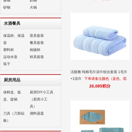
蒸锅
奶锅
砂锅
火锅
水酒餐具
保温杯、保温
茶具套装
壶
餐具套装
塑料杯
焖烧杯
运动水壶
杯具套装
筷子
洁丽雅 纯棉毛巾浴巾组合套装 1毛巾
+1浴巾
下单请备注颜色（蓝色、驼
厨房用品
色、粉色、米色等），如无备注默认
26,085积分
保鲜盒、饭
厨房DIY小工具
随机颜色发货，谢谢！
盒、提锅
（厨房小工
具）
刀具（刀剪砧
调料器皿
板）