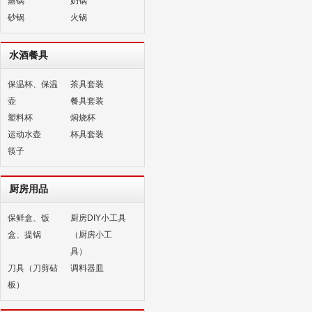
蒸锅
奶锅
砂锅
火锅
水酒餐具
保温杯、保温
茶具套装
壶
餐具套装
塑料杯
焖烧杯
运动水壶
杯具套装
筷子
厨房用品
保鲜盒、饭
厨房DIY小工具
盒、提锅
（厨房小工
具）
刀具（刀剪砧
调料器皿
板）