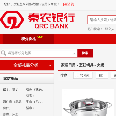
您好，欢迎您来到秦农银行信用卡商城！
[请登录]
热门搜索：
双立人
积分换礼
搜索
家居日用 - 烹饪锅具 - 火锅
排序：
家纺用品
被子、毯子
枕头（枕头、
枕套）
四件套（床品
毛巾（毛巾、
套件）
浴巾）
凉席、床垫