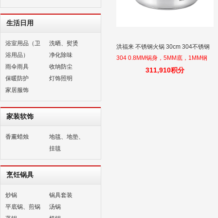
生活日用
浴室用品（卫
洗晒、熨烫
洪福来 不锈钢火锅 30cm 304不锈钢
浴用品）
净化除味
304 0.8MM锅身，5MM底，1MM钢
雨伞雨具
收纳防尘
盖，燃气灶电陶炉电磁炉通用，混煮
311,910积分
保暖防护
灯饰照明
食物不串味，不粘锅少油烟开放式厨
家居服饰
房使用
家装软饰
香薰蜡烛
地毯、地垫、
挂毯
烹饪锅具
炒锅
锅具套装
平底锅、煎锅
汤锅