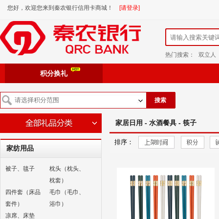
您好，欢迎您来到秦农银行信用卡商城！
[请登录]
热门搜索：
双立人
积分换礼
搜索
家居日用 - 水酒餐具 - 筷子
排序：
家纺用品
被子、毯子
枕头（枕头、
枕套）
四件套（床品
毛巾（毛巾、
套件）
浴巾）
凉席、床垫