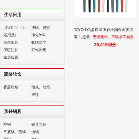
生活日用
浴室用品（卫
洗晒、熨烫
TAYOHYA多样屋 五代十国合金筷10
浴用品）
净化除味
双 礼盒装
无漆无蜡，不吸水不易发
雨伞雨具
收纳防尘
霉；防滑筷头不打滑；耐高温180℃不
29,415积分
保暖防护
灯饰照明
变形变掉色。
家居服饰
家装软饰
香薰蜡烛
地毯、地垫、
挂毯
烹饪锅具
炒锅
锅具套装
平底锅、煎锅
汤锅