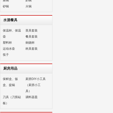
蒸锅
奶锅
砂锅
火锅
水酒餐具
保温杯、保温
茶具套装
壶
餐具套装
塑料杯
焖烧杯
运动水壶
杯具套装
筷子
厨房用品
保鲜盒、饭
厨房DIY小工具
盒、提锅
（厨房小工
具）
刀具（刀剪砧
调料器皿
板）