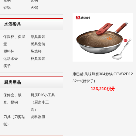
蒸锅
奶锅
锅
砂锅
火锅
水酒餐具
保温杯、保温
茶具套装
壶
餐具套装
塑料杯
焖烧杯
运动水壶
杯具套装
筷子
康巴赫 风味蜂窝304炒锅 CFW32D12
32cm(赠铲子)
厨房用品
123,210积分
保鲜盒、饭
厨房DIY小工具
盒、提锅
（厨房小工
具）
刀具（刀剪砧
调料器皿
板）