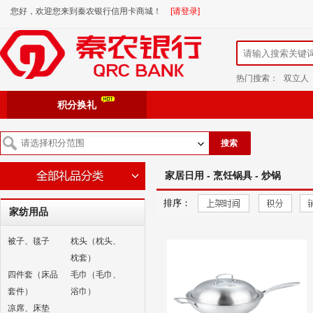
您好，欢迎您来到秦农银行信用卡商城！
[请登录]
热门搜索：
双立人
积分换礼
搜索
家居日用 - 烹饪锅具 - 炒锅
排序：
家纺用品
被子、毯子
枕头（枕头、
枕套）
四件套（床品
毛巾（毛巾、
套件）
浴巾）
凉席、床垫