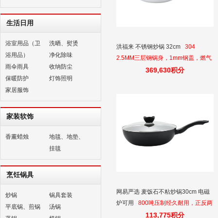
生活日用
浴室用品（卫
洗晒、熨烫
洪福来 不锈钢炒锅 32cm
304
浴用品）
净化除味
2.5MM三层钢锅身，1mm钢盖，燃气
雨伞雨具
收纳防尘
灶电磁炉电陶炉可用，混煮食物不串
369,630积分
保暖防护
灯饰照明
味，不粘锅少油烟开放式厨房使用
家居服饰
家装软饰
香薰蜡烛
地毯、地垫、
挂毯
烹饪锅具
网易严选 麦饭石不粘炒锅30cm 电磁
炒锅
锅具套装
炉可用
800吨压制经久耐用，正反两
平底锅、煎锅
汤锅
面不粘锅易清洗，煎炸烹煮炒多功能
113,775积分