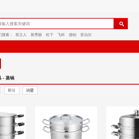
门搜索：
双立人
新秀丽
松下
飞科
德铂
苏泊尔
 - 蒸锅