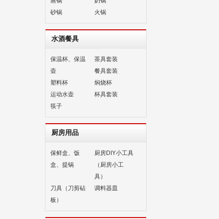
蒸锅
奶锅
砂锅
火锅
水酒餐具
保温杯、保温
茶具套装
壶
餐具套装
塑料杯
焖烧杯
运动水壶
杯具套装
筷子
厨房用品
保鲜盒、饭
厨房DIY小工具
盒、提锅
（厨房小工
具）
刀具（刀剪砧
调料器皿
板）