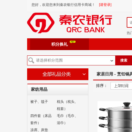
您好，欢迎您来到秦农银行信用卡商城！
[请登录]
热
积分换礼
搜索
家居日用 - 烹饪锅具
排序：
家纺用品
被子、毯子
枕头（枕头、
枕套）
四件套（床品
毛巾（毛巾、
套件）
浴巾）
凉席、床垫