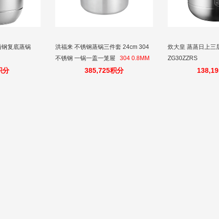
锈钢复底蒸锅
洪福来 不锈钢蒸锅三件套 24cm 304
炊大皇 蒸蒸日上三层
不锈钢 一锅一盖一笼屉
304 0.8MM
ZG30ZZRS
锅身，5MM底，1MM钢盖，电磁炉燃
5积分
385,725积分
138,1
气灶电陶炉通用，混煮食物不串味，
不粘锅少油烟开放式厨房使用