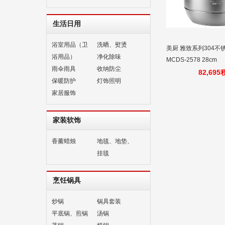
生活日用
浴室用品（卫
洗晒、熨烫
美厨 雅致系列304不
浴用品）
净化除味
MCDS-2578 28cm
雨伞雨具
收纳防尘
82,69
保暖防护
灯饰照明
家居服饰
家装软饰
香薰蜡烛
地毯、地垫、
挂毯
烹饪锅具
炒锅
锅具套装
平底锅、煎锅
汤锅