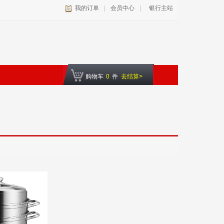
我的订单
|
会员中心
|
银行主站
购物车
0
件
去结算>