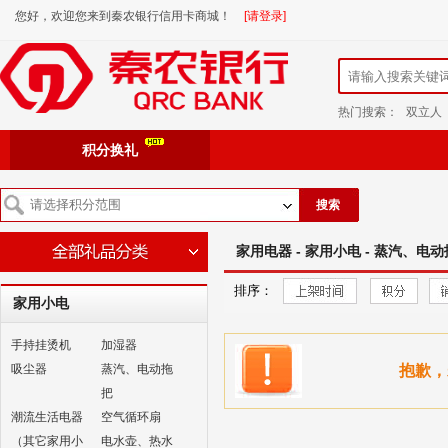
您好，欢迎您来到秦农银行信用卡商城！
[请登录]
热门搜索：
双立人
积分换礼
搜索
家用电器 - 家用小电 - 蒸汽、电
排序：
家用小电
手持挂烫机
加湿器
吸尘器
蒸汽、电动拖
抱歉，
把
潮流生活电器
空气循环扇
（其它家用小
电水壶、热水