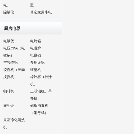
电）
瓶
除螨仪
其它家用小电
厨房电器
电饭煲
电烤箱
电压力锅（电
电磁炉
煮锅）
电饼铛
空气炸锅
多用途锅
绞肉机（绞肉
破壁机
搅拌机）
榨汁杯（榨汁
机）
咖啡机
三明治机、早
餐机
养生壶
砧板消毒机
（消毒机）
果蔬净化清洗
机