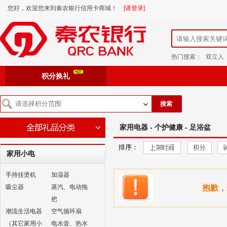
您好，欢迎您来到秦农银行信用卡商城！
[请登录]
热门搜索：
双立人
积分换礼
搜索
家用电器 - 个护健康 - 足浴盆
排序：
家用小电
手持挂烫机
加湿器
吸尘器
蒸汽、电动拖
抱歉，
把
潮流生活电器
空气循环扇
（其它家用小
电水壶、热水