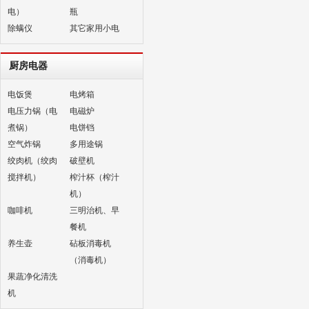
电）
瓶
除螨仪
其它家用小电
厨房电器
电饭煲
电烤箱
电压力锅（电
电磁炉
煮锅）
电饼铛
空气炸锅
多用途锅
绞肉机（绞肉
破壁机
搅拌机）
榨汁杯（榨汁
机）
咖啡机
三明治机、早
餐机
养生壶
砧板消毒机
（消毒机）
果蔬净化清洗
机