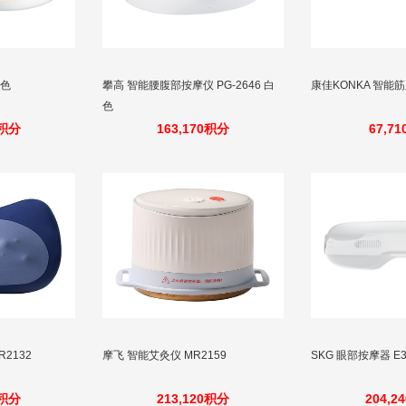
白色
攀高 智能腰腹部按摩仪 PG-2646 白
康佳KONKA 智能筋
色
5积分
163,170积分
67,7
R2132
摩飞 智能艾灸仪 MR2159
SKG 眼部按摩器 E
0积分
213,120积分
204,2