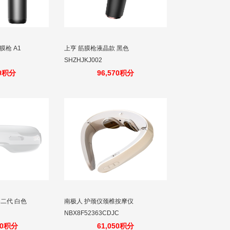
膜枪 A1
上亨 筋膜枪液晶款 黑色
SHZHJKJ002
10积分
96,570积分
3二代 白色
南极人 护颈仪颈椎按摩仪
NBX8F52363CDJC
40积分
61,050积分