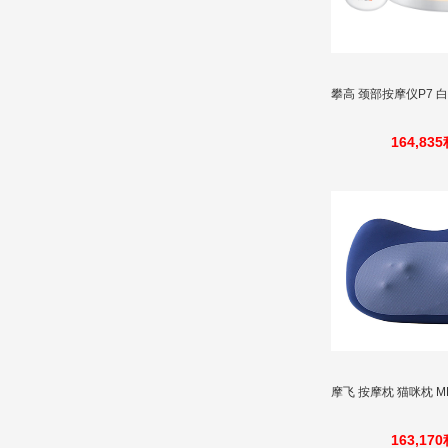
攀高 颈部按摩仪P7 
164,83
摩飞 按摩枕 猫咪枕 M
163,17