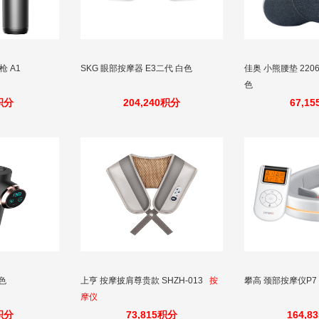
枪 A1
SKG 眼部按摩器 E3二代 白色
佳奥 小熊腰垫 2206
色
0积分
204,240积分
67,1
色
上亨 按摩披肩尊贵款 SHZH-013
按
攀高 颈部按摩仪P7
摩仪
0积分
73,815积分
164,8