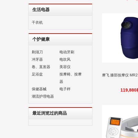
生活电器
干衣机
个护健康
剃须刀
电动牙刷
冲牙器
电吹风
卷、直发器
美容仪
足浴盆
按摩椅、按摩
摩飞 膝部按摩仪 MR2
器
保健器械
电子秤
119,88
潮流护理电器
最近浏览过的商品