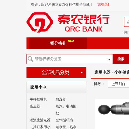
您好，欢迎您来到秦农银行信用卡商城！
[请登录]
热
积分换礼
搜索
家用电器 - 个护健
排序：
家用小电
手持挂烫机
加湿器
吸尘器
蒸汽、电动拖
把
潮流生活电器
空气循环扇
（其它家用小
电水壶、热水