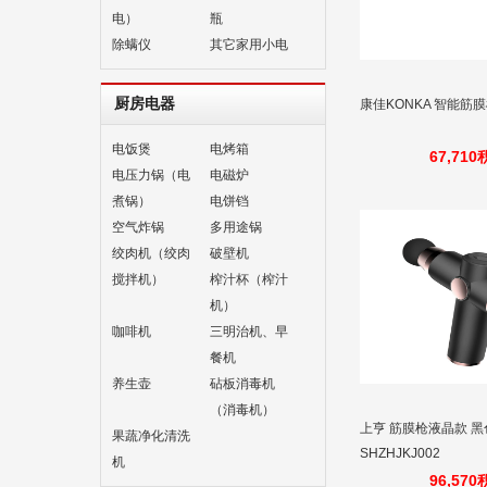
电）
瓶
除螨仪
其它家用小电
厨房电器
康佳KONKA 智能筋膜
电饭煲
电烤箱
67,71
电压力锅（电
电磁炉
煮锅）
电饼铛
空气炸锅
多用途锅
绞肉机（绞肉
破壁机
搅拌机）
榨汁杯（榨汁
机）
咖啡机
三明治机、早
餐机
养生壶
砧板消毒机
（消毒机）
上亨 筋膜枪液晶款 黑
果蔬净化清洗
SHZHJKJ002
机
96,57