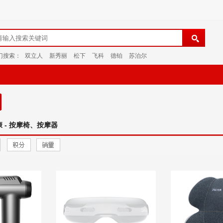
门搜索：
双立人
新秀丽
松下
飞科
德铂
苏泊尔
康 - 按摩椅、按摩器