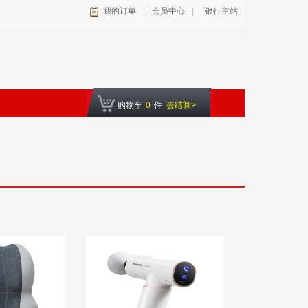
我的订单
|
会员中心
|
银行主站
购物车
0
件
去结算>