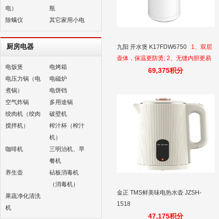
电）
瓶
除螨仪
其它家用小电
厨房电器
九阳 开水煲 K17FDW6750
1、双层
壶体，保温更防烫; 2、无缝内胆更易
电饭煲
电烤箱
洁; 3、全钢内盖更健康; 4、食品级
69,375积分
电压力锅（电
电磁炉
304不锈钢; 5、灵敏温控器，控温准
煮锅）
电饼铛
确寿命长; 6、一键开盖更便捷; 7、功
空气炸锅
多用途锅
率：1800W; 8、容量：1.7L。
绞肉机（绞肉
破壁机
搅拌机）
榨汁杯（榨汁
机）
咖啡机
三明治机、早
餐机
养生壶
砧板消毒机
（消毒机）
金正 TMS鲜美味电热水壶 JZSH-
果蔬净化清洗
1518
机
47,175积分