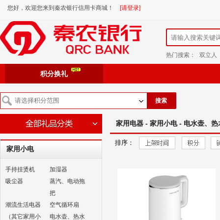
您好，欢迎您来到秦农银行信用卡商城！
[请登录]
热门搜索：
双立人
积分换礼
搜索
家用电器 - 家用小电 - 电水壶、
排序：
家用小电
手持挂烫机
加湿器
吸尘器
蒸汽、电动拖
把
潮流生活电器
空气循环扇
（其它家用小
电水壶、热水