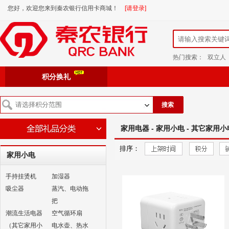
您好，欢迎您来到秦农银行信用卡商城！
[请登录]
热门搜索：
双立人
积分换礼
搜索
家用电器 - 家用小电 - 其它家用小
排序：
家用小电
手持挂烫机
加湿器
吸尘器
蒸汽、电动拖
把
潮流生活电器
空气循环扇
（其它家用小
电水壶、热水