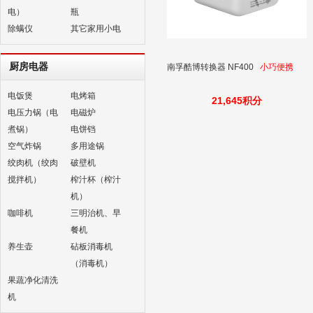
电）
瓶
除螨仪
其它家用小电
厨房电器
南孚酷博转换器 NF400
小巧便携
电饭煲
电烤箱
21,645积分
电压力锅（电
电磁炉
煮锅）
电饼铛
空气炸锅
多用途锅
绞肉机（绞肉
破壁机
搅拌机）
榨汁杯（榨汁
机）
咖啡机
三明治机、早
餐机
养生壶
砧板消毒机
（消毒机）
果蔬净化清洗
机