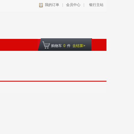
我的订单
|
会员中心
|
银行主站
购物车
0
件
去结算>