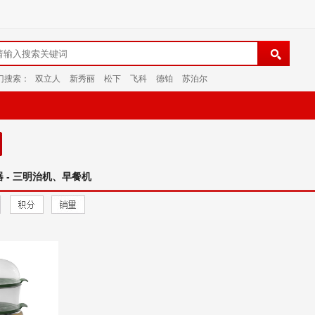
门搜索：
双立人
新秀丽
松下
飞科
德铂
苏泊尔
器 - 三明治机、早餐机