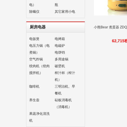
电）
瓶
除螨仪
其它家用小电
厨房电器
小熊Bear 煮蛋器 ZDQ
电饭煲
电烤箱
62,71
电压力锅（电
电磁炉
煮锅）
电饼铛
空气炸锅
多用途锅
绞肉机（绞肉
破壁机
搅拌机）
榨汁杯（榨汁
机）
咖啡机
三明治机、早
餐机
养生壶
砧板消毒机
（消毒机）
果蔬净化清洗
机