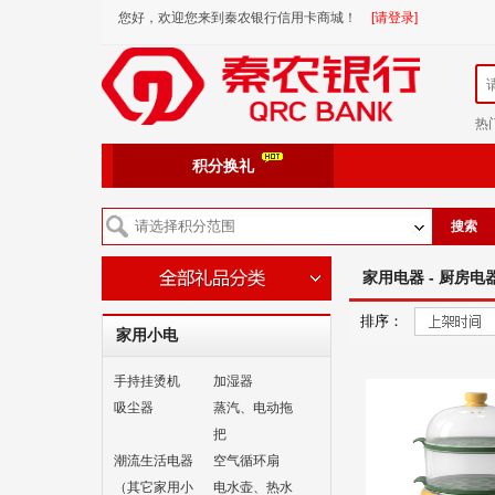
您好，欢迎您来到秦农银行信用卡商城！
[请登录]
热
积分换礼
搜索
家用电器 - 厨房电
排序：
家用小电
手持挂烫机
加湿器
吸尘器
蒸汽、电动拖
把
潮流生活电器
空气循环扇
（其它家用小
电水壶、热水