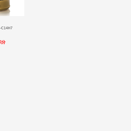
-C14H7
5积分