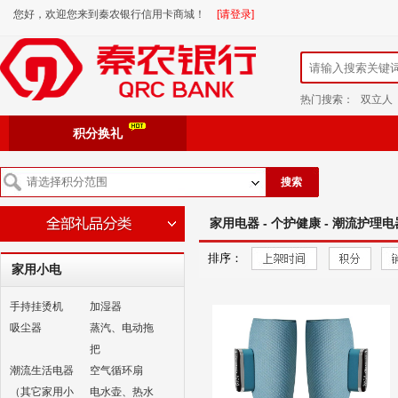
您好，欢迎您来到秦农银行信用卡商城！
[请登录]
热门搜索：
双立人
积分换礼
搜索
家用电器 - 个护健康 - 潮流护理电
排序：
家用小电
手持挂烫机
加湿器
吸尘器
蒸汽、电动拖
把
潮流生活电器
空气循环扇
（其它家用小
电水壶、热水