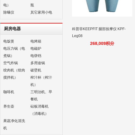
电）
瓶
除螨仪
其它家用小电
厨房电器
科普菲KEEPFIT 腿部按摩仪 KPF-
Leg08
电饭煲
电烤箱
268,009积分
电压力锅（电
电磁炉
煮锅）
电饼铛
空气炸锅
多用途锅
绞肉机（绞肉
破壁机
搅拌机）
榨汁杯（榨汁
机）
咖啡机
三明治机、早
餐机
养生壶
砧板消毒机
（消毒机）
果蔬净化清洗
机